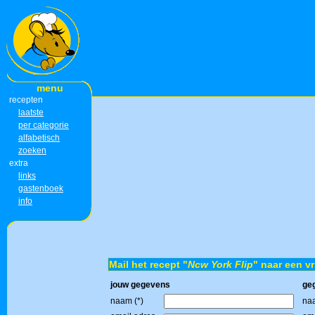
menu
recepten
laatste
per categorie
alfabetisch
zoeken
extra
links
gastenboek
info
Mail het recept "
Ncw York Flip
" naar een vr
jouw gegevens
ge
naam (*)
naa