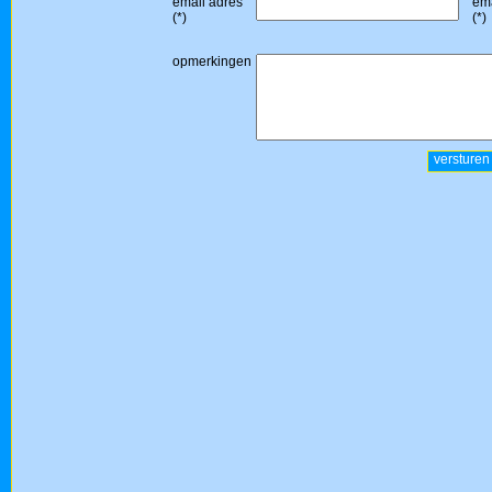
email adres
ema
(*)
(*)
opmerkingen