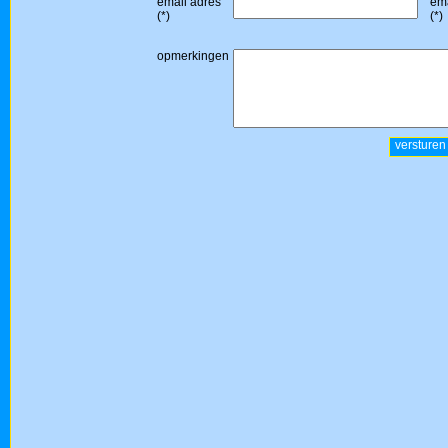
email adres
ema
(*)
(*)
opmerkingen