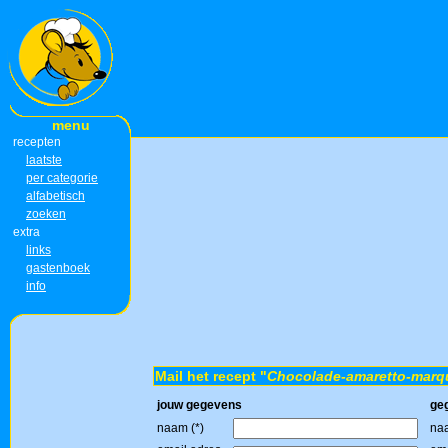
menu
recepten
laatste
per categorie
alfabetisch
zoeken
extra
links
gastenboek
info
Mail het recept "
Chocolade-amaretto-marq
jouw gegevens
ge
naam (*)
naa