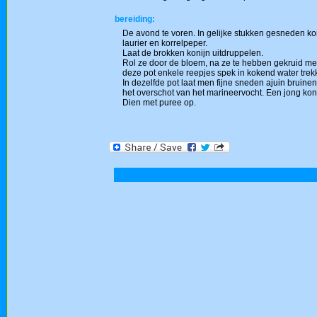
bereiding:
De avond te voren. In gelijke stukken gesneden koni
laurier en korrelpeper.
Laat de brokken konijn uitdruppelen.
Rol ze door de bloem, na ze te hebben gekruid met 
deze pot enkele reepjes spek in kokend water trek
In dezelfde pot laat men fijne sneden ajuin bruine
het overschot van het marineervocht. Een jong konij
Dien met puree op.