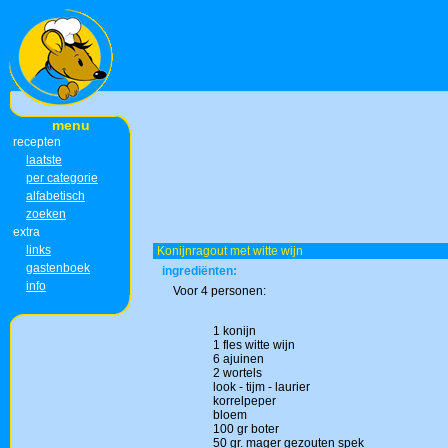
menu
recepten
laatste
per categorie
alfabetisch
zoeken
extra
links
Konijnragout met witte wijn
gastenboek
ingrediënten:
info
Voor 4 personen:
1 konijn
1 fles witte wijn
6 ajuinen
2 wortels
look - tijm - laurier
korrelpeper
bloem
100 gr boter
50 gr. mager gezouten spek