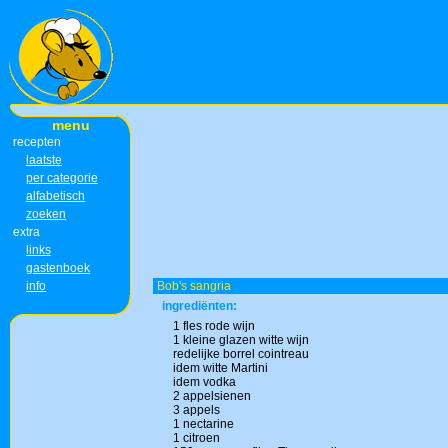
menu
recepten
laatste
per categorie
alfabetisch
zoeken
extra
links
gastenboek
info
Bob's sangria
ingrediënten:
1 fles rode wijn
1 kleine glazen witte wijn
redelijke borrel cointreau
idem witte Martini
idem vodka
2 appelsienen
3 appels
1 nectarine
1 citroen