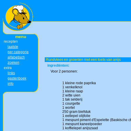
menu
recepten
laatste
per categorie
alfabetisch
Rundvlees en groenten met een toets van anijs
zoeken
ingrediënten:
extra
Voor 2 personen:
links
gastenboek
1 kleine rode paprika
info
1 venkelknol
1 kleine raap
2 witte uien
1 tak selderij
1 courgette
1 wortel
250 gram biefstuk
1 eetlepel olijfolie
1 mespunt piment d'Espelette (Baskische ch
1 mespunt kaneelpoeder
1 koffielepel anijszaad