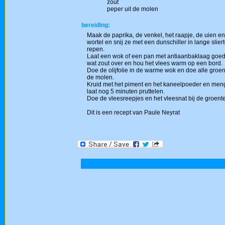
zout
peper uit de molen
bereiding:
Maak de paprika, de venkel, het raapje, de uien en 
wortel en snij ze met een dunschiller in lange slier
repen.
Laat een wok of een pan met antiaanbaklaag goed 
wat zout over en hou het vlees warm op een bord.
Doe de olijfolie in de warme wok en doe alle groe
de molen.
Kruid met het piment en het kaneelpoeder en meng 
laat nog 5 minuten pruttelen.
Doe de vleesreepjes en het vleesnat bij de groent
Dit is een recept van Paule Neyrat