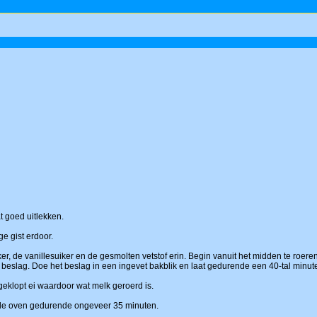
t goed uitlekken.
e gist erdoor.
er, de vanillesuiker en de gesmolten vetstof erin. Begin vanuit het midden te roeren
 beslag. Doe het beslag in een ingevet bakblik en laat gedurende een 40-tal minute
geklopt ei waardoor wat melk geroerd is.
de oven gedurende ongeveer 35 minuten.