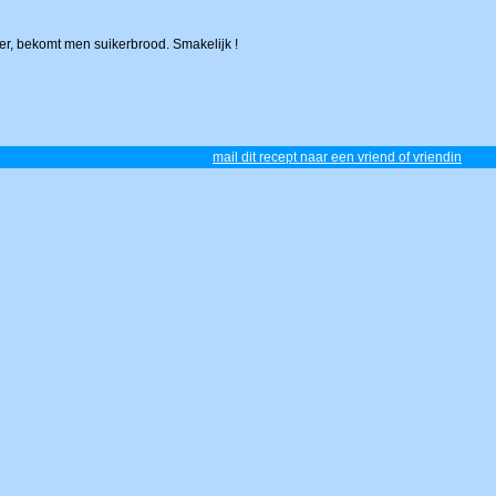
er, bekomt men suikerbrood. Smakelijk !
mail dit recept naar een vriend of vriendin