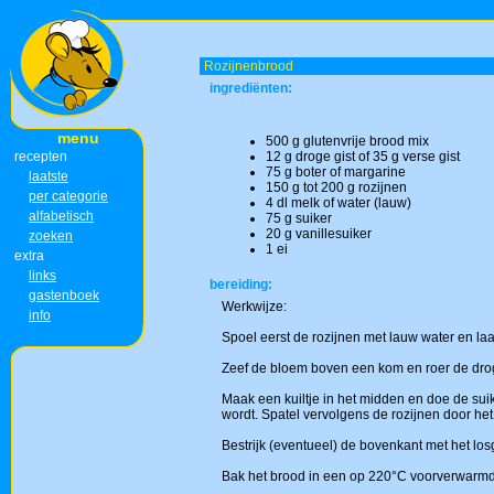
Rozijnenbrood
ingrediënten:
menu
500 g glutenvrije brood mix
recepten
12 g droge gist of 35 g verse gist
75 g boter of margarine
laatste
150 g tot 200 g rozijnen
per categorie
4 dl melk of water (lauw)
alfabetisch
75 g suiker
20 g vanillesuiker
zoeken
1 ei
extra
links
bereiding:
gastenboek
Werkwijze:
info
Spoel eerst de rozijnen met lauw water en laa
Zeef de bloem boven een kom en roer de drog
Maak een kuiltje in het midden en doe de suik
wordt. Spatel vervolgens de rozijnen door het
Bestrijk (eventueel) de bovenkant met het los
Bak het brood in een op 220°C voorverwarm