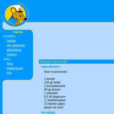
menu
recepten
laatste
per categorie
alfabetisch
zoeken
extra
Blanquet van konijn
links
ingrediënten:
gastenboek
Voor 4 personen:
info
1 konijn
150 gr boter
1 bot peterselie
40 gr bloem
1 eidooier
0,5 dl slagroom
1 l kalfsbouillon
15 kleine uitjes
peper en zout
bereiding: