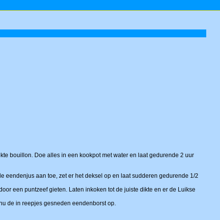
okte bouillon. Doe alles in een kookpot met water en laat gedurende 2 uur
 de eendenjus aan toe, zet er het deksel op en laat sudderen gedurende 1/2
oor een puntzeef gieten. Laten inkoken tot de juiste dikte en er de Luikse
 nu de in reepjes gesneden eendenborst op.