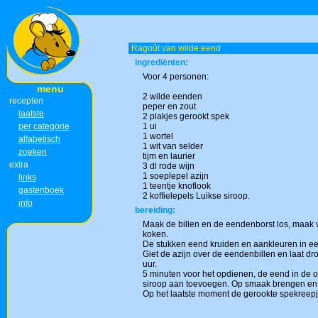
Ragoût van wilde eend
ingrediënten:
Voor 4 personen:
menu
2 wilde eenden
recepten
peper en zout
laatste
2 plakjes gerookt spek
per categorie
1 ui
1 wortel
alfabetisch
1 wit van selder
zoeken
tijm en laurier
extra
3 dl rode wijn
1 soeplepel azijn
links
1 teentje knoflook
gastenboek
2 koffielepels Luikse siroop.
info
bereiding:
Maak de billen en de eendenborst los, maak va
koken.
De stukken eend kruiden en aankleuren in ee
Giet de azijn over de eendenbillen en laat dr
uur.
5 minuten voor het opdienen, de eend in de ov
siroop aan toevoegen. Op smaak brengen en d
Op het laatste moment de gerookte spekreepj