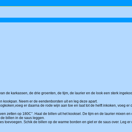
n de karkassen, de drie groenten, de tijm, de laurier en de look een sterk ingeko
n kookpan. Neem er de eendenborsten uit en leg deze apart.
oogkoken,voeg er daarna de rode wijn aan toe en laat tot de helft inkoken, voeg er
en zetten op 180C°. Haal de billen uit het kooksel. De tijm en de laurier mixen en d
e billen in de saus leggen.
es toevoegen. Schik de billen op de warme borden en giet er de saus over. Leg er