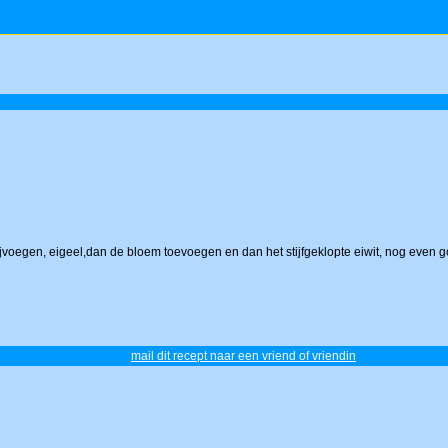
bijvoegen, eigeel,dan de bloem toevoegen en dan het stijfgeklopte eiwit, nog even
mail dit recept naar een vriend of vriendin