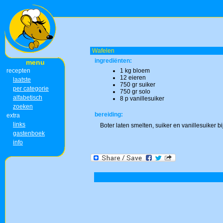
Wafelen
ingrediënten:
menu
recepten
1 kg bloem
12 eieren
laatste
750 gr suiker
per categorie
750 gr solo
alfabetisch
8 p vanillesuiker
zoeken
bereiding:
extra
links
Boter laten smelten, suiker en vanillesuiker 
gastenboek
info