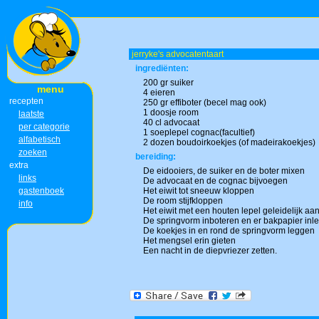
jerryke's advocatentaart
ingrediënten:
200 gr suiker
menu
4 eieren
recepten
250 gr effiboter (becel mag ook)
1 doosje room
laatste
40 cl advocaat
per categorie
1 soeplepel cognac(facultief)
alfabetisch
2 dozen boudoirkoekjes (of madeirakoekjes)
zoeken
bereiding:
extra
De eidooiers, de suiker en de boter mixen
links
De advocaat en de cognac bijvoegen
gastenboek
Het eiwit tot sneeuw kloppen
De room stijfkloppen
info
Het eiwit met een houten lepel geleidelijk a
De springvorm inboteren en er bakpapier inl
De koekjes in en rond de springvorm leggen
Het mengsel erin gieten
Een nacht in de diepvriezer zetten.