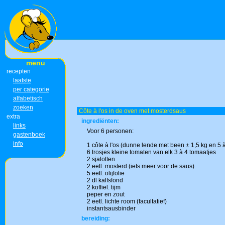
menu
recepten
laatste
per categorie
alfabetisch
zoeken
Côte à l'os in de oven met mosterdsaus
extra
ingrediënten:
links
Voor 6 personen:
gastenboek
info
1 côte à l'os (dunne lende met been ± 1,5 kg en 5 
6 trosjes kleine tomaten van elk 3 à 4 tomaatjes
2 sjalotten
2 eetl. mosterd (iets meer voor de saus)
5 eetl. olijfolie
2 dl kalfsfond
2 koffiel. tijm
peper en zout
2 eetl. lichte room (facultatief)
instantsausbinder
bereiding: