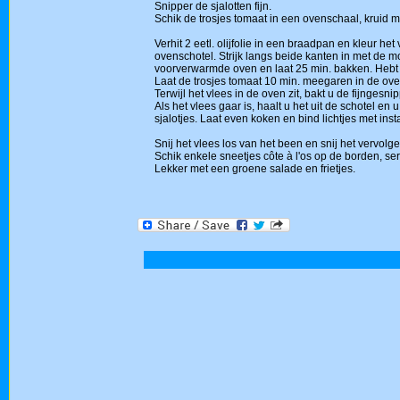
Snipper de sjalotten fijn.
Schik de trosjes tomaat in een ovenschaal, kruid me
Verhit 2 eetl. olijfolie in een braadpan en kleur h
ovenschotel. Strijk langs beide kanten in met de mo
voorverwarmde oven en laat 25 min. bakken. Hebt u
Laat de trosjes tomaat 10 min. meegaren in de ove
Terwijl het vlees in de oven zit, bakt u de fijngesni
Als het vlees gaar is, haalt u het uit de schotel en 
sjalotjes. Laat even koken en bind lichtjes met in
Snij het vlees los van het been en snij het vervolg
Schik enkele sneetjes côte à l'os op de borden, se
Lekker met een groene salade en frietjes.