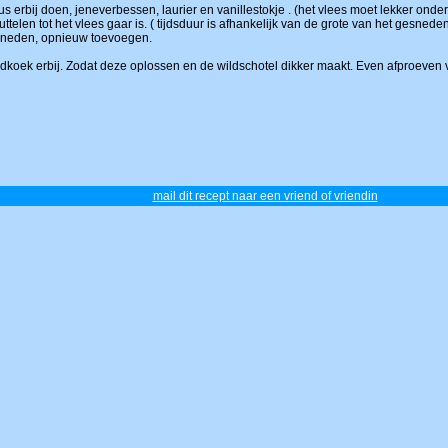
 erbij doen, jeneverbessen, laurier en vanillestokje . (het vlees moet lekker onder
uttelen tot het vlees gaar is. ( tijdsduur is afhankelijk van de grote van het gesneden
gesneden, opnieuw toevoegen.
uidkoek erbij. Zodat deze oplossen en de wildschotel dikker maakt. Even afproeven
mail dit recept naar een vriend of vriendin