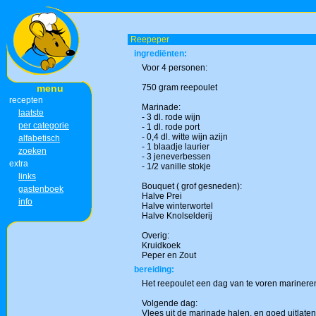
Reepeper
ingrediënten:
Voor 4 personen:
menu
750 gram reepoulet
recepten
Marinade:
laatste
- 3 dl. rode wijn
per categorie
- 1 dl. rode port
- 0,4 dl. witte wijn azijn
alfabetisch
- 1 blaadje laurier
zoeken
- 3 jeneverbessen
extra
- 1/2 vanille stokje
links
Bouquet ( grof gesneden):
gastenboek
Halve Prei
info
Halve winterwortel
Halve Knolselderij
Overig:
Kruidkoek
Peper en Zout
bereiding:
Het reepoulet een dag van te voren marinere
Volgende dag:
Vlees uit de marinade halen, en goed uitlate