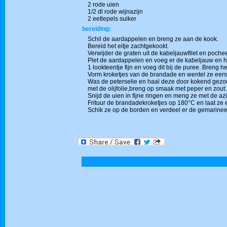
2 rode uien
1/2 dl rode wijnazijn
2 eetlepels suiker
bereiding:
Schil de aardappelen en breng ze aan de kook.
Bereid het eitje zachtgekookt.
Verwijder de graten uit de kabeljauwfilet en pochee
Plet de aardappelen en voeg er de kabeljauw en het
1 lookteentje fijn en voeg dit bij de puree. Breng 
Vorm kroketjes van de brandade en wentel ze eerst
Was de peterselie en haal deze door kokend gezout
met de olijfolie,breng op smaak met peper en zout.
Snijd de uien in fijne ringen en meng ze met de azi
Frituur de brandadekroketjes op 180°C en laat ze 
Schik ze op de borden en verdeel er de gemarineer