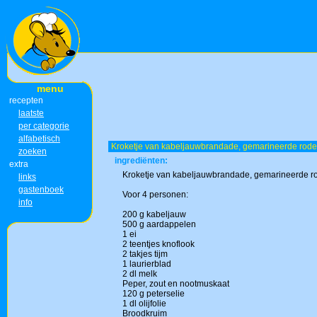
menu
recepten
laatste
per categorie
alfabetisch
Kroketje van kabeljauwbrandade, gemarineerde rode
zoeken
ingrediënten:
extra
Kroketje van kabeljauwbrandade, gemarineerde ro
links
gastenboek
Voor 4 personen:
info
200 g kabeljauw
500 g aardappelen
1 ei
2 teentjes knoflook
2 takjes tijm
1 laurierblad
2 dl melk
Peper, zout en nootmuskaat
120 g peterselie
1 dl olijfolie
Broodkruim