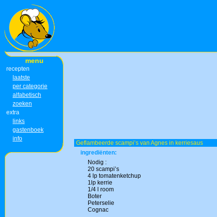
menu
recepten
laatste
per categorie
alfabetisch
zoeken
extra
links
gastenboek
info
Geflambeerde scampi’s van Agnes in kerriesaus
ingrediënten:
Nodig :
20 scampi’s
4 lp tomatenketchup
1lp kerrie
1/4 l room
Boter
Peterselie
Cognac