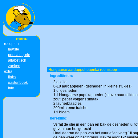
menu
recepten
laatste
per categorie
alfabetisch
zoeken
Hongaarse aardappel-paprika roomsoep
extra
ingrediënten:
links
2 el olie
gastenboek
8-10 aardappelen (gesneden in kleine stukjes)
info
1 ui gesneden
1 tl Hongaarse paprikapoeder (keuze naar milde of
zout, peper volgens smaak
2 laurierblaadjes
200ml crème fraiche
1 tl bloem
bereiding:
Verhit de olie in een pan en bak de gesneden ui tot
geven aan het gerecht.
Haal daarna de pan van het vuur af en voeg 1tl pa
de pan weer op het fornuis. Bak ze voor 1-2 minute