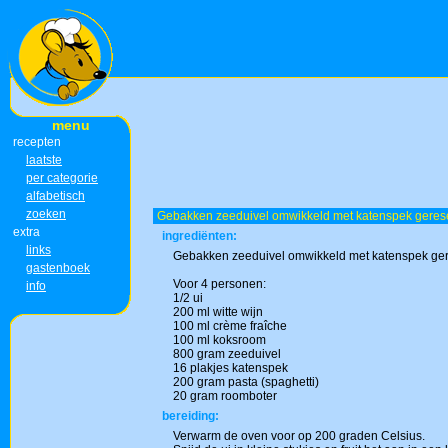
menu
recepten
laatste
per categorie
alfabetisch
zoeken
Gebakken zeeduivel omwikkeld met katenspek geres
extra
ingrediënten:
links
Gebakken zeeduivel omwikkeld met katenspek gere
gastenboek
Voor 4 personen:
info
1/2 ui
200 ml witte wijn
100 ml crème fraîche
100 ml koksroom
800 gram zeeduivel
16 plakjes katenspek
200 gram pasta (spaghetti)
20 gram roomboter
bereiding:
Verwarm de oven voor op 200 graden Celsius.