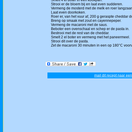
Smelt 4 el boter in een kookpan.
Strooi er de bloem bij en laat even sudderen.
Vermeng de mosterd met de melk en roer langzaam
Laat even doorkoken.
Roer er, van het vuur af, 200 g geraspte cheddar d
Breng op smaak met zout en cayennepeper.
Vermeng de macaroni met de saus.
Beboter een ovenschaal en schep er de pasta in.
Bestrooi met de rest van de cheddar.
Smelt 2 el boter en vermeng met het paneermeel.
Strooi dit over de pasta.
Zet de macaroni 30 minuten in een op 180°C voo
mail dit recept naar een