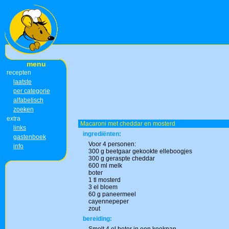
menu
recepten
laatste
per categorie
alfabetisch
zoeken
extra
Macaroni met cheddar en mosterd
links
ingrediënten:
gastenboek
Voor 4 personen:
info
300 g beetgaar gekookte elleboogjes
300 g geraspte cheddar
600 ml melk
boter
1 tl mosterd
3 el bloem
60 g paneermeel
cayennepeper
zout
bereiding: