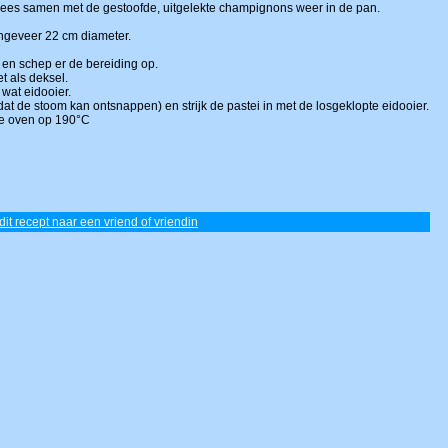
vlees samen met de gestoofde, uitgelekte champignons weer in de pan.
ngeveer 22 cm diameter.
 en schep er de bereiding op.
t als deksel.
wat eidooier.
at de stoom kan ontsnappen) en strijk de pastei in met de losgeklopte eidooier.
e oven op 190°C
dit recept naar een vriend of vriendin