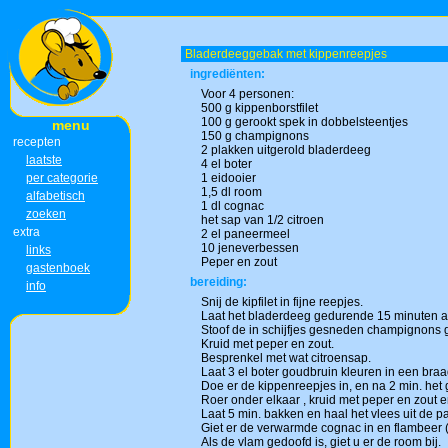
Bladerdeeggebak met kippenreepjes
ingrediënten:
Voor 4 personen:
500 g kippenborstfilet
100 g gerookt spek in dobbelsteentjes
menu
150 g champignons
recepten
2 plakken uitgerold bladerdeeg
laatste
4 el boter
per categorie
1 eidooier
1,5 dl room
alfabetisch
1 dl cognac
zoeken
het sap van 1/2 citroen
extra
2 el paneermeel
10 jeneverbessen
links
Peper en zout
gastenboek
bereiding:
info
Snij de kipfilet in fijne reepjes.
Laat het bladerdeeg gedurende 15 minuten 
Stoof de in schijfjes gesneden champignons g
Kruid met peper en zout.
Besprenkel met wat citroensap.
Laat 3 el boter goudbruin kleuren in een bra
Doe er de kippenreepjes in, en na 2 min. het 
Roer onder elkaar , kruid met peper en zout e
Laat 5 min. bakken en haal het vlees uit de p
Giet er de verwarmde cognac in en flambeer 
Als de vlam gedoofd is, giet u er de room bij.