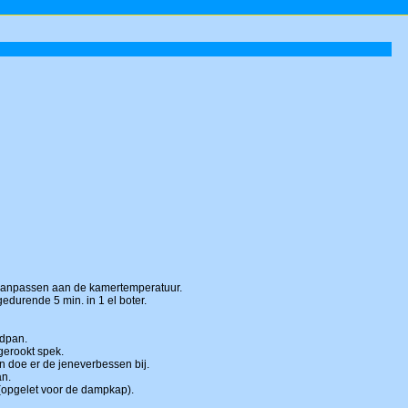
aanpassen aan de kamertemperatuur.
edurende 5 min. in 1 el boter.
adpan.
gerookt spek.
n doe er de jeneverbessen bij.
an.
(opgelet voor de dampkap).