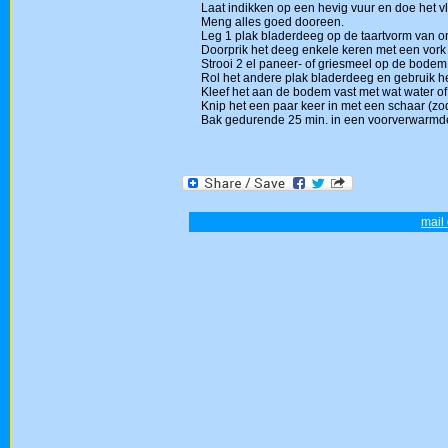
Laat indikken op een hevig vuur en doe het 
Meng alles goed dooreen.
Leg 1 plak bladerdeeg op de taartvorm van o
Doorprik het deeg enkele keren met een vork
Strooi 2 el paneer- of griesmeel op de bodem
Rol het andere plak bladerdeeg en gebruik he
Kleef het aan de bodem vast met wat water of 
Knip het een paar keer in met een schaar (zod
Bak gedurende 25 min. in een voorverwarmd
mail 