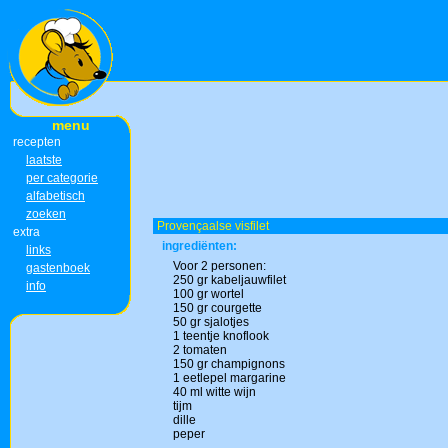
menu
recepten
laatste
per categorie
alfabetisch
zoeken
Provençaalse visfilet
extra
ingrediënten:
links
Voor 2 personen:
gastenboek
250 gr kabeljauwfilet
info
100 gr wortel
150 gr courgette
50 gr sjalotjes
1 teentje knoflook
2 tomaten
150 gr champignons
1 eetlepel margarine
40 ml witte wijn
tijm
dille
peper