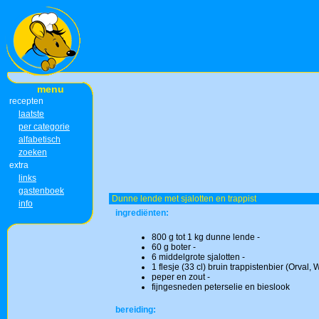
menu
recepten
laatste
per categorie
alfabetisch
zoeken
extra
links
gastenboek
Dunne lende met sjalotten en trappist
info
ingrediënten:
800 g tot 1 kg dunne lende -
60 g boter -
6 middelgrote sjalotten -
1 flesje (33 cl) bruin trappistenbier (Orval, W
peper en zout -
fijngesneden peterselie en bieslook
bereiding: