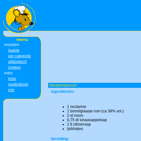
menu
recepten
laatste
per categorie
alfabetisch
zoeken
extra
links
gastenboek
Nectarinepunch
info
ingrediënten:
1 nectarine
1 borrelglaasje rum (ca 38% vol.)
2 el room
0,75 dl sinaasappelsap
1 tl citroensap
ijsblokjes
bereiding: