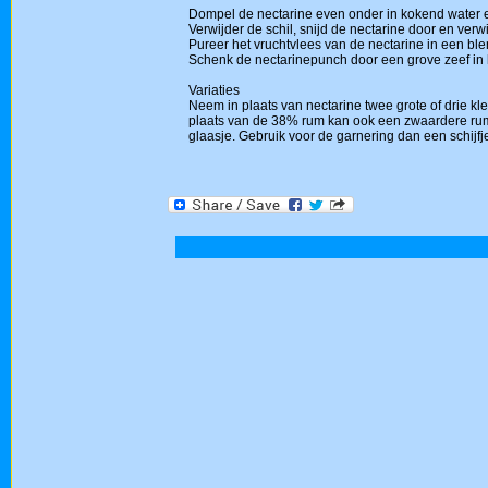
Dompel de nectarine even onder in kokend water en
Verwijder de schil, snijd de nectarine door en verwi
Pureer het vruchtvlees van de nectarine in een bl
Schenk de nectarinepunch door een grove zeef in h
Variaties
Neem in plaats van nectarine twee grote of drie kle
plaats van de 38% rum kan ook een zwaardere rum 
glaasje. Gebruik voor de garnering dan een schijfj