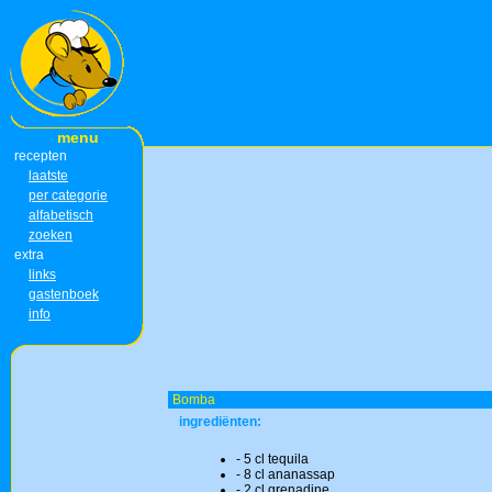
menu
recepten
laatste
per categorie
alfabetisch
zoeken
extra
links
gastenboek
info
Bomba
ingrediënten:
- 5 cl tequila
- 8 cl ananassap
- 2 cl grenadine