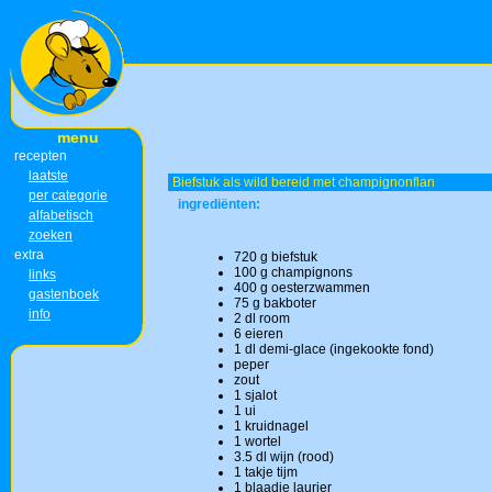
menu
recepten
laatste
Biefstuk als wild bereid met champignonflan
per categorie
ingrediënten:
alfabetisch
zoeken
extra
720 g biefstuk
100 g champignons
links
400 g oesterzwammen
gastenboek
75 g bakboter
info
2 dl room
6 eieren
1 dl demi-glace (ingekookte fond)
peper
zout
1 sjalot
1 ui
1 kruidnagel
1 wortel
3.5 dl wijn (rood)
1 takje tijm
1 blaadje laurier