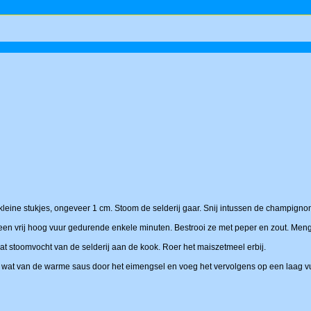
kleine stukjes, ongeveer 1 cm. Stoom de selderij gaar. Snij intussen de champignon
 een vrij hoog vuur gedurende enkele minuten. Bestrooi ze met peper en zout. Men
at stoomvocht van de selderij aan de kook. Roer het maiszetmeel erbij.
er wat van de warme saus door het eimengsel en voeg het vervolgens op een laag vu