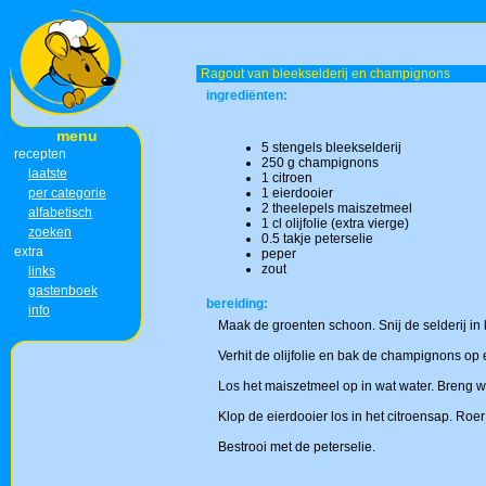
Ragout van bleekselderij en champignons
ingrediënten:
menu
5 stengels bleekselderij
recepten
250 g champignons
laatste
1 citroen
per categorie
1 eierdooier
2 theelepels maiszetmeel
alfabetisch
1 cl olijfolie (extra vierge)
zoeken
0.5 takje peterselie
extra
peper
zout
links
gastenboek
bereiding:
info
Maak de groenten schoon. Snij de selderij in 
Verhit de olijfolie en bak de champignons op
Los het maiszetmeel op in wat water. Breng w
Klop de eierdooier los in het citroensap. Ro
Bestrooi met de peterselie.