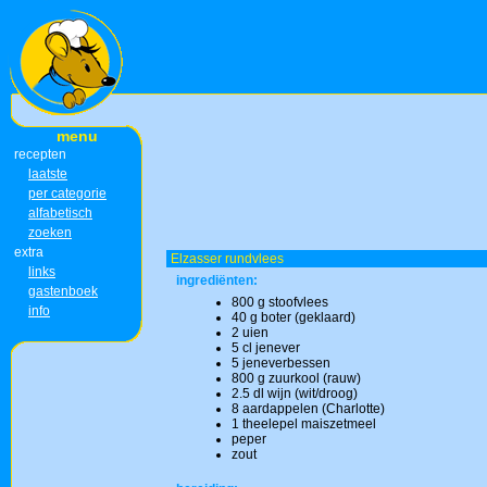
menu
recepten
laatste
per categorie
alfabetisch
zoeken
extra
Elzasser rundvlees
links
ingrediënten:
gastenboek
800 g stoofvlees
info
40 g boter (geklaard)
2 uien
5 cl jenever
5 jeneverbessen
800 g zuurkool (rauw)
2.5 dl wijn (wit/droog)
8 aardappelen (Charlotte)
1 theelepel maiszetmeel
peper
zout