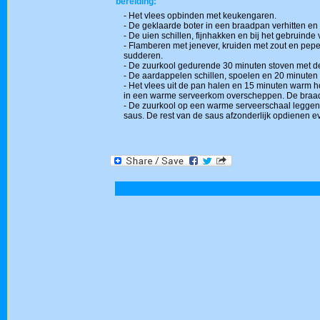
bereiding:
- Het vlees opbinden met keukengaren.
- De geklaarde boter in een braadpan verhitten en
- De uien schillen, fijnhakken en bij het gebruinde
- Flamberen met jenever, kruiden met zout en peper
sudderen.
- De zuurkool gedurende 30 minuten stoven met de
- De aardappelen schillen, spoelen en 20 minuten v
- Het vlees uit de pan halen en 15 minuten warm 
in een warme serveerkom overscheppen. De braadj
- De zuurkool op een warme serveerschaal leggen,
saus. De rest van de saus afzonderlijk opdienen 