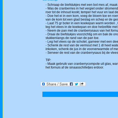
- Schraap de biefstukjes met een bot mes af, maak
- Was de cranberries in het vergiet onder stromend 
roer tot de inhoud kookt, temper het vuur en laat d
- Doe het ei in een kom, voeg de bloem toe en roer 
van de kom tot een glad beslag en schep er de g
- Laat 75 gr boter in een koekepan warm worden , h
leg het vlees in de koekepan en doe hetzelfde met 
- Neem de pan met de cranberrysaus van het fornuis
- Draai de biefstukjes voorzichtig om en bak de ond
stukkenlangs de rand van de pan toe.
- Leg het vlees op de schotel, garneer met een dee
- Schenk de rest van de vermout met 1 dl heet wat
inkoken, schenk de jus in de voorverwarmde of m
- Serveer de rest van de cranberrysaus bij de vlees
TIP:
- Maak gebruik van cranberrycompote uit glas, war
het fornuis af de sinaasschilletjes erdoor.