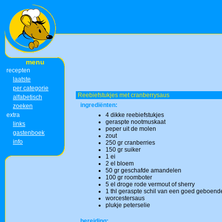
menu
recepten
laatste
per categorie
Reebiefstukjes met cranberrysaus
alfabetisch
ingrediënten:
zoeken
extra
4 dikke reebiefstukjes
geraspte nootmuskaat
links
peper uit de molen
gastenboek
zout
info
250 gr cranberries
150 gr suiker
1 ei
2 el bloem
50 gr geschafde amandelen
100 gr roomboter
5 el droge rode vermout of sherry
1 thl geraspte schil van een goed geboend
worcestersaus
plukje peterselie
bereiding: