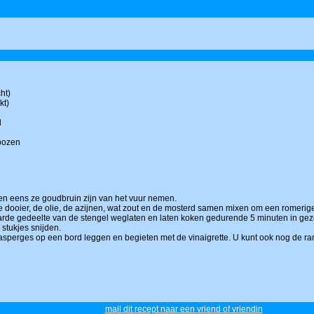
ht)
kt)
l
mbozen
 en eens ze goudbruin zijn van het vuur nemen.
De dooier, de olie, de azijnen, wat zout en de mosterd samen mixen om een romerig
 harde gedeelte van de stengel weglaten en laten koken gedurende 5 minuten in gez
 stukjes snijden.
e asperges op een bord leggen en begieten met de vinaigrette. U kunt ook nog de r
mail dit recept naar een vriend of vriendin