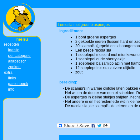
Lentesla met groene asperges
ingrediënten:
1 bont groene asperges
menu
2 gekookte eieren (tussen hard en zac
recepten
20 scampi's (gepeld en schoongemaa
laatste
Een beetje rucola sla
1 soeplepel mosterd met mieriksworte
per categorie
1 soeplepel oude sherry azijn
alfabetisch
1 soeplepel balsamico azijn met fra
zoeken
12 soeplepels extra zuivere olijfolie
zout
extra
links
bereiding:
gastenboek
- De scampi's in warme olijfolie laten bakken
info
- Het wit en de dooier van een ei scheiden. 
- De asperges in kleine stukjes snijden, het
- Het andere ei en het resternede wit in kleine
- De rucola sla, de scampi's, de eieren en d