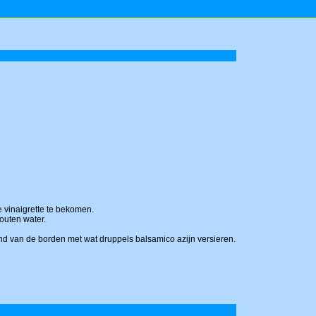
e vinaigrette te bekomen.
outen water.
and van de borden met wat druppels balsamico azijn versieren.