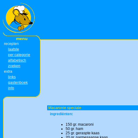
menu
recepten
laatste
per categorie
alfabetisch
zoeken
extra
links
gastenboek
info
Macaronie speciale
ingrediënten:
150 gr. macaroni
50 gr. ham
25 gr. geraspte kaas
20 gr. parmesaanse kaas