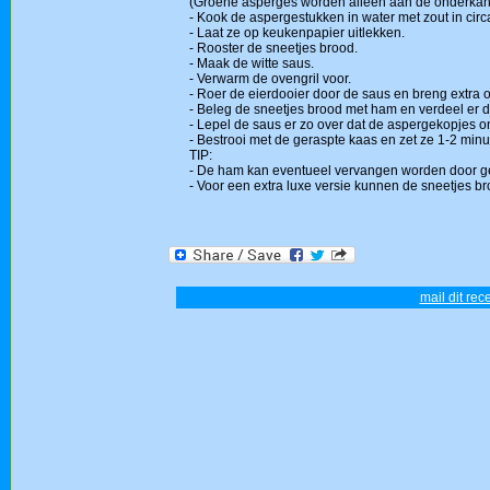
(Groene asperges worden alleen aan de onderkant
- Kook de aspergestukken in water met zout in circ
- Laat ze op keukenpapier uitlekken.
- Rooster de sneetjes brood.
- Maak de witte saus.
- Verwarm de ovengril voor.
- Roer de eierdooier door de saus en breng extra
- Beleg de sneetjes brood met ham en verdeel er de 
- Lepel de saus er zo over dat de aspergekopjes o
- Bestrooi met de geraspte kaas en zet ze 1-2 minut
TIP:
- De ham kan eventueel vervangen worden door ge
- Voor een extra luxe versie kunnen de sneetjes 
mail dit rec