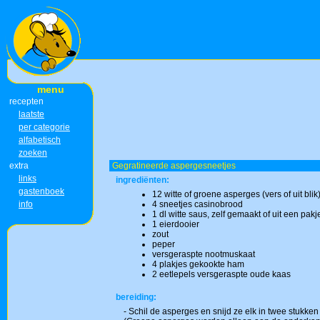
menu
recepten
laatste
per categorie
alfabetisch
zoeken
extra
Gegratineerde aspergesneetjes
links
ingrediënten:
gastenboek
12 witte of groene asperges (vers of uit blik
info
4 sneetjes casinobrood
1 dl witte saus, zelf gemaakt of uit een pakj
1 eierdooier
zout
peper
versgeraspte nootmuskaat
4 plakjes gekookte ham
2 eetlepels versgeraspte oude kaas
bereiding:
- Schil de asperges en snijd ze elk in twee stukke