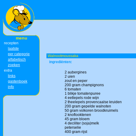
menu
recepten
laatste
per categorie
Walnootmoussaka
alfabetisch
ingrediënten:
zoeken
extra
2 aubergines
links
2 uien
zout en peper
gastenboek
200 gram champignons
info
6 tomaten
1 blikje tomatenpuree
4 eetlepels rode wijn
2 theelepels provencaalse kruiden
200 gram gepelde walnoten
50 gram volkoren broodkruimels
2 knoflooktenen
45 gram bloem
4 deciliter (soja)melk
peterselie
400 gram rijst