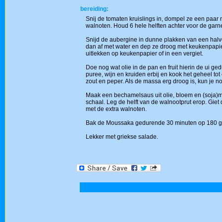
bereiding:
Snij de tomaten kruislings in, dompel ze een paar m
walnoten. Houd 6 hele helften achter voor de garne
Snijd de aubergine in dunne plakken van een halve 
dan af met water en dep ze droog met keukenpapier
uitlekken op keukenpapier of in een vergiet.
Doe nog wat olie in de pan en fruit hierin de ui 
puree, wijn en kruiden erbij en kook het geheel t
zout en peper. Als de massa erg droog is, kun je no
Maak een bechamelsaus uit olie, bloem en (soja)m
schaal. Leg de helft van de walnootprut erop. Giet
met de extra walnoten.
Bak de Moussaka gedurende 30 minuten op 180 grad
Lekker met griekse salade.