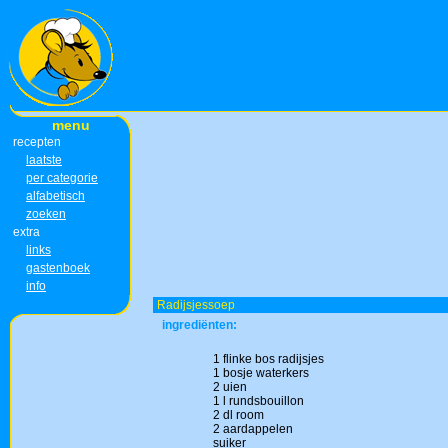
menu
recepten
laatste
per categorie
alfabetisch
zoeken
extra
links
gastenboek
info
Radijsjessoep
ingrediënten:
1 flinke bos radijsjes
1 bosje waterkers
2 uien
1 l rundsbouillon
2 dl room
2 aardappelen
suiker