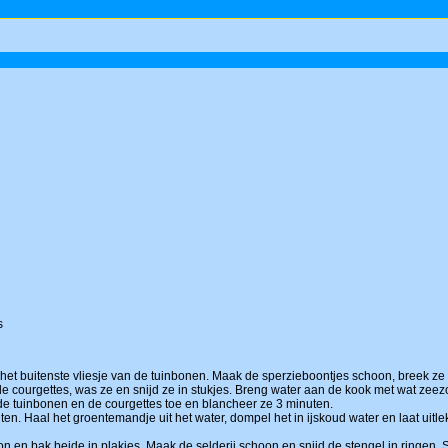
s
het buitenste vliesje van de tuinbonen. Maak de sperzieboontjes schoon, breek ze 
 de courgettes, was ze en snijd ze in stukjes. Breng water aan de kook met wat zee
de tuinbonen en de courgettes toe en blancheer ze 3 minuten.
en. Haal het groentemandje uit het water, dompel het in ijskoud water en laat uitle
n en bak beide in plakjes. Maak de selderij schoon en snijd de stengel in ringen. Sm