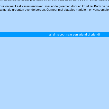
uillon toe. Laat 2 minuten koken, roer er de groenten door en kruid ze. Kook de pe
a met de groenten over de borden. Garneer met blaadjes marjolein en versgema
mail dit recept naar een vriend of vriendin