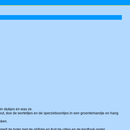
in stukjes en was ze.
zout, doe de worteltjes en de sperzieboontjes in een groentemandje en hang
kken.
elt de boter met de olijfolie en fruit de uitjes en de knoflook onder