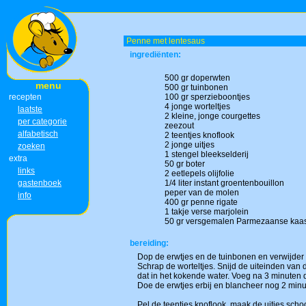
Penne met lentesaus
ingrediënten:
500 gr doperwten
menu
500 gr tuinbonen
recepten
100 gr sperzieboontjes
4 jonge worteltjes
laatste
2 kleine, jonge courgettes
per categorie
zeezout
alfabetisch
2 teentjes knoflook
2 jonge uitjes
zoeken
1 stengel bleekselderij
extra
50 gr boter
links
2 eetlepels olijfolie
gastenboek
1/4 liter instant groentenbouillon
peper van de molen
info
400 gr penne rigate
1 takje verse marjolein
50 gr versgemalen Parmezaanse kaa
bereiding:
Dop de erwtjes en de tuinbonen en verwijder 
Schrap de worteltjes. Snijd de uiteinden van
dat in het kokende water. Voeg na 3 minuten 
Doe de erwtjes erbij en blancheer nog 2 minut
Pel de teentjes knoflook, maak de uitjes schoo