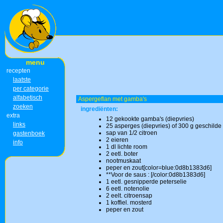
menu
recepten
laatste
per categorie
alfabetisch
Aspergeflan met gamba's
zoeken
ingrediënten:
extra
12 gekookte gamba's (diepvries)
links
25 asperges (diepvries) of 300 g geschild
sap van 1/2 citroen
gastenboek
2 eieren
info
1 dl lichte room
2 eetl. boter
nootmuskaat
peper en zout[color=blue:0d8b1383d6]
**Voor de saus : [/color:0d8b1383d6]
1 eetl. gesnipperde peterselie
6 eetl. notenolie
2 eelt. citroensap
1 koffiel. mosterd
peper en zout