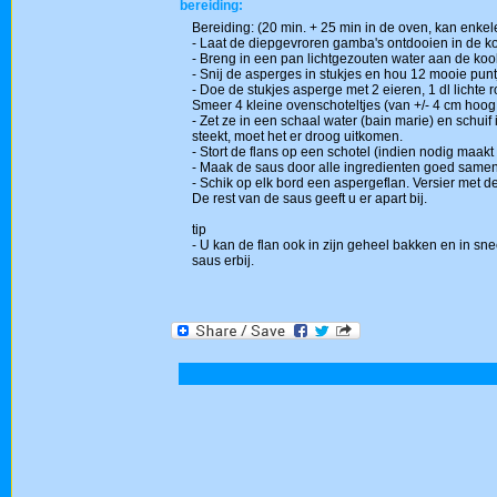
bereiding:
Bereiding: (20 min. + 25 min in de oven, kan enkel
- Laat de diepgevroren gamba's ontdooien in de k
- Breng in een pan lichtgezouten water aan de kook
- Snij de asperges in stukjes en hou 12 mooie punt
- Doe de stukjes asperge met 2 eieren, 1 dl lichte
Smeer 4 kleine ovenschoteltjes (van +/- 4 cm hoog
- Zet ze in een schaal water (bain marie) en schu
steekt, moet het er droog uitkomen.
- Stort de flans op een schotel (indien nodig maak
- Maak de saus door alle ingredienten goed samen
- Schik op elk bord een aspergeflan. Versier met 
De rest van de saus geeft u er apart bij.
tip
- U kan de flan ook in zijn geheel bakken en in sn
saus erbij.