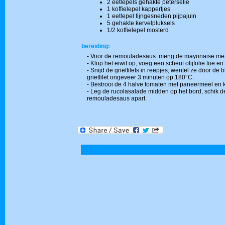
2 eetlepels gehakte peterselie
1 koffielepel kappertjes
1 eetlepel fijngesneden pijpajuin
5 gehakte kervelpluksels
1/2 koffielepel mosterd
bereiding:
- Voor de remouladesaus: meng de mayonaise met pe
- Klop het eiwit op, voeg een scheut olijfolie toe e
- Snijd de grietfilets in reepjes, wentel ze door 
grietfilet ongeveer 3 minuten op 180°C.
- Bestrooi de 4 halve tomaten met paneermeel en kl
- Leg de rucolasalade midden op het bord, schik de
remouladesaus apart.