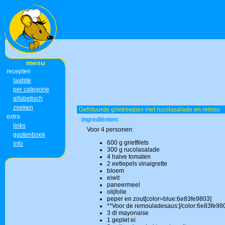
menu
recepten
laatste
per categorie
alfabetisch
zoeken
Gefrituurde grietreepjes met rucolasalade en remou
extra
ingrediënten:
links
Voor 4 personen:
gastenboek
600 g grietfilets
info
300 g rucolasalade
4 halve tomaten
2 eetlepels vinaigrette
bloem
eiwit
paneermeel
olijfolie
peper en zout[color=blue:6e83fe9803]
**Voor de remouladesaus:[/color:6e83fe98
3 dl mayonaise
1 geplet ei