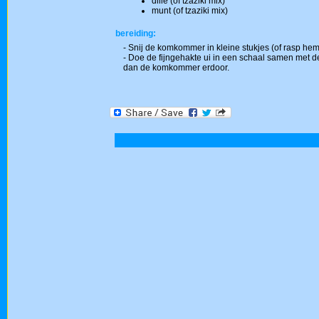
dille (of tzaziki mix)
munt (of tzaziki mix)
bereiding:
- Snij de komkommer in kleine stukjes (of rasp hem
- Doe de fijngehakte ui in een schaal samen met d
dan de komkommer erdoor.