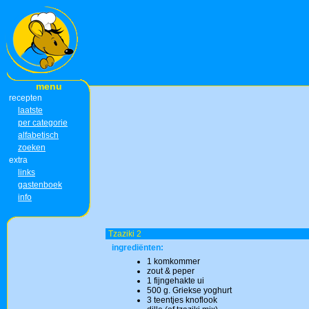
menu
recepten
laatste
per categorie
alfabetisch
zoeken
extra
links
gastenboek
info
Tzaziki 2
ingrediënten:
1 komkommer
zout & peper
1 fijngehakte ui
500 g. Griekse yoghurt
3 teentjes knoflook