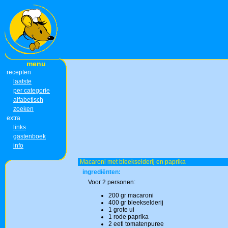
menu
recepten
laatste
per categorie
alfabetisch
zoeken
extra
links
gastenboek
info
Macaroni met bleekselderij en paprika
ingrediënten:
Voor 2 personen:
200 gr macaroni
400 gr bleekselderij
1 grote ui
1 rode paprika
2 eetl tomatenpuree