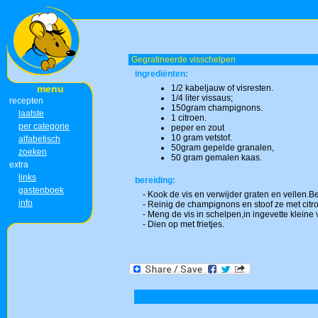
Gegratineerde visschelpen
ingrediënten:
menu
1/2 kabeljauw of visresten.
1/4 liter vissaus;
recepten
150gram champignons.
laatste
1 citroen.
per categorie
peper en zout
10 gram vetstof.
alfabetisch
50gram gepelde granalen,
zoeken
50 gram gemalen kaas.
extra
links
bereiding:
gastenboek
- Kook de vis en verwijder graten en vellen.B
info
- Reinig de champignons en stoof ze met citr
- Meng de vis in schelpen,in ingevette kleine
- Dien op met frietjes.