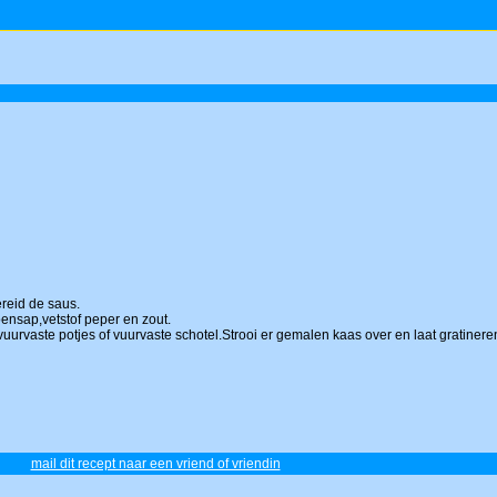
ereid de saus.
oensap,vetstof peper en zout.
 vuurvaste potjes of vuurvaste schotel.Strooi er gemalen kaas over en laat gratiner
mail dit recept naar een vriend of vriendin