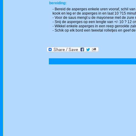
bereiding:
- Bereid de asperges enkele uren vooraf, schil va
kook en leg er de asperges in en laat 10 ?15 minute
- Voor de saus mengt u de mayonese met de zure 
- Snij de asperges op een lengte van +/- 10 ? 12 c
- Wikkel enkele asperges in een reep gerookte zal
- Schik op elk bord een tweetal rolletjes en geef de 