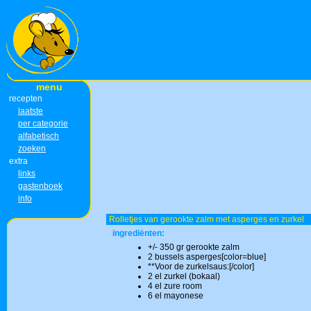
menu
recepten
laatste
per categorie
alfabetisch
zoeken
extra
links
gastenboek
info
Rolletjes van gerookte zalm met asperges en zurkel
ingrediënten:
+/- 350 gr gerookte zalm
2 bussels asperges[color=blue]
**Voor de zurkelsaus:[/color]
2 el zurkel (bokaal)
4 el zure room
6 el mayonese