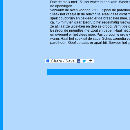
Doe de melk met 1/2 liter water in een kom. Week er
de openingen.
Verwarm de oven voor op 250C. Spoel de parelhoen
Steek het kaasje in de buikholte. Naai deze dicht 
spek goudbruin en bekleed er de braadslee mee. L
ca. 45 minuten gaar. Bedruip het regelmatig met w
ze af, laat ze uitlekken en dep ze droog. Verhit d
Bestrooi de mourilles met zout en peper. Haal het
en overgiet er het vlees mee. Pas op voor te gro
warm. Haal het spek uit de saus. Schep zonodig ve
parelhoen. Geef de saus er apart bij. Serveer het 