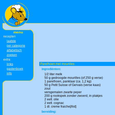
menu
recepten
laatste
per categorie
alfabetisch
zoeken
extra
Parelhoen met mourilles
links
gastenboek
ingrediënten:
info
1/2 liter melk
50 g gedroogde mourilles (of 250 g verse)
1 parelhoen, panklaar (ca. 1,2 kg)
50 g Petit Suisse of Gervais (verse kaas)
zout
versgemalen zwarte peper
200 g rookspek zonder zwoerd, in plakjes
2 eetl. olie
2 eetl. cognac
1 dl. creme fraiche[/list]
bereiding: