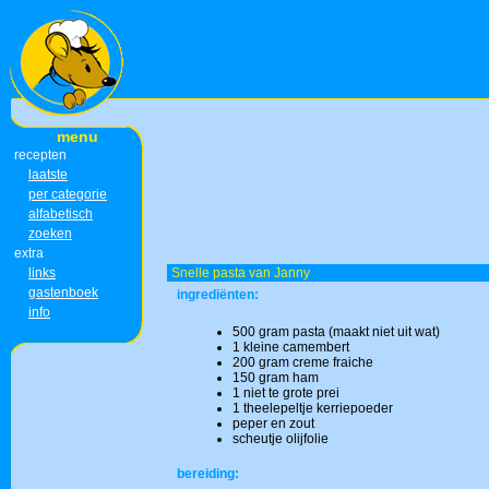
menu
recepten
laatste
per categorie
alfabetisch
zoeken
extra
links
Snelle pasta van Janny
gastenboek
ingrediënten:
info
500 gram pasta (maakt niet uit wat)
1 kleine camembert
200 gram creme fraiche
150 gram ham
1 niet te grote prei
1 theelepeltje kerriepoeder
peper en zout
scheutje olijfolie
bereiding: