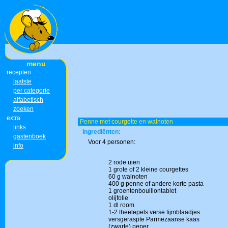
menu
recepten
laatste
per categorie
alfabetisch
zoeken
extra
Penne met courgette en walnoten
links
ingrediënten:
gastenboek
Voor 4 personen:
info
2 rode uien
1 grote of 2 kleine courgettes
60 g walnoten
400 g penne of andere korte pasta
1 groentenbouillontablet
olijfolie
1 dl room
1-2 theelepels verse tijmblaadjes
versgeraspte Parmezaanse kaas
(zwarte) peper