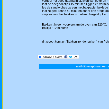
verdeel het deeg daarna in stukken van 50 gr en ma
laat de deegbolletjes 15 minuten liggen en vorm 
leg de sandwiches op een met bakpapier beklede 
laat ze gedurende 40 minuten onder een droge doe
strijk ze voor het bakken in met een losgeklopt ei.
Bakken : In een voorverwarmde oven van 220°C.
Baktijd : 12 minuten.
dit recept komt uit “Bakken zonder suiker “ van Pe
mail dit recept naar een 