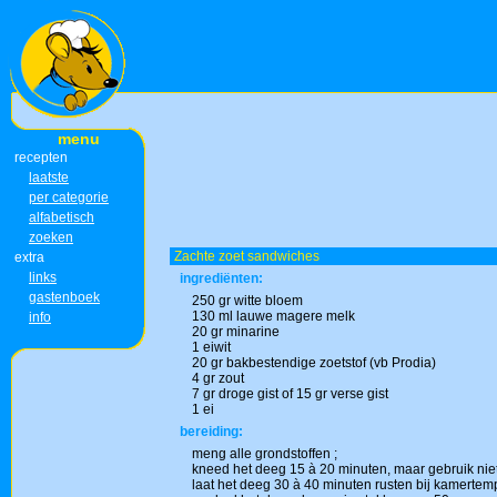
menu
recepten
laatste
per categorie
alfabetisch
zoeken
Zachte zoet sandwiches
extra
links
ingrediënten:
gastenboek
250 gr witte bloem
130 ml lauwe magere melk
info
20 gr minarine
1 eiwit
20 gr bakbestendige zoetstof (vb Prodia)
4 gr zout
7 gr droge gist of 15 gr verse gist
1 ei
bereiding:
meng alle grondstoffen ;
kneed het deeg 15 à 20 minuten, maar gebruik niet
laat het deeg 30 à 40 minuten rusten bij kamertemp