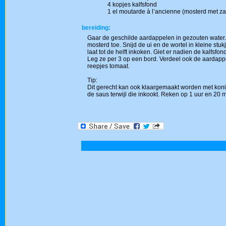
4 kopjes kalfsfond
1 el moutarde à l’ancienne (mosterd met z
bereiding:
Gaar de geschilde aardappelen in gezouten water.
mosterd toe. Snijd de ui en de wortel in kleine stuk
laat tot de helft inkoken. Giet er nadien de kalfsfon
Leg ze per 3 op een bord. Verdeel ook de aardapp
reepjes tomaat.
Tip:
Dit gerecht kan ook klaargemaakt worden met konijn
de saus terwijl die inkookt. Reken op 1 uur en 20 