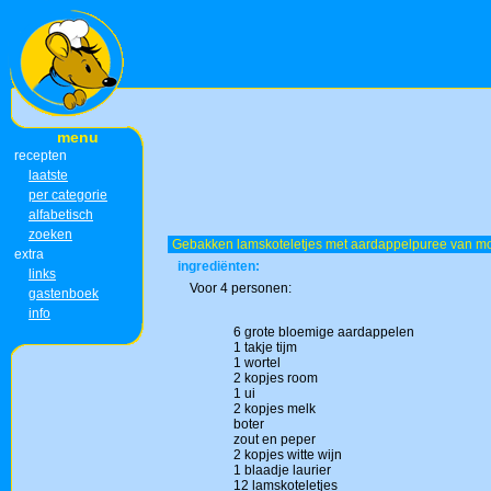
menu
recepten
laatste
per categorie
alfabetisch
zoeken
Gebakken lamskoteletjes met aardappelpuree van m
extra
ingrediënten:
links
Voor 4 personen:
gastenboek
info
6 grote bloemige aardappelen
1 takje tijm
1 wortel
2 kopjes room
1 ui
2 kopjes melk
boter
zout en peper
2 kopjes witte wijn
1 blaadje laurier
12 lamskoteletjes