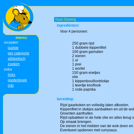
Nasi Goreng
ingrediënten:
Voor 4 personen:
menu
recepten
250 gram rijst
1 dubbele kippenfilet
laatste
100 gram garnalen
per categorie
2 eieren
alfabetisch
1 ui
zoeken
1 prei
1 wortel
extra
150 gram erwtjes
links
olie
gastenboek
1 kippenbouillonblokje
1 teentje knoflook
info
1 rode paprika
bereiding:
Rijst gaarkoken en volledig laten afkoelen.
Kippenfilet in stukjes aanbakken en uit de wo
Groenten aanfruiten.
Rijst opbakken in de hete olie en alles terug 
Op smaak brengen.
De eieren in het midden van de wok doen en r
Eventueel opdienen met currysaus.