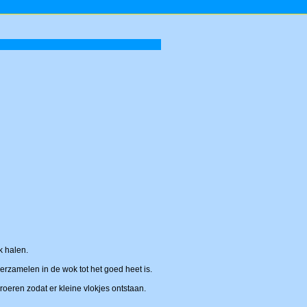
k halen.
verzamelen in de wok tot het goed heet is.
oeren zodat er kleine vlokjes ontstaan.