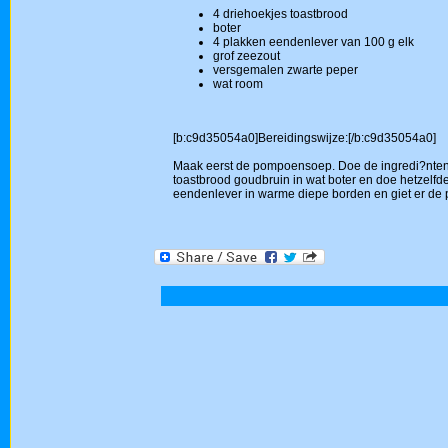
4 driehoekjes toastbrood
boter
4 plakken eendenlever van 100 g elk
grof zeezout
versgemalen zwarte peper
wat room
[b:c9d35054a0]Bereidingswijze:[/b:c9d35054a0]
Maak eerst de pompoensoep. Doe de ingredi?nten i
toastbrood goudbruin in wat boter en doe hetzelfd
eendenlever in warme diepe borden en giet er de 