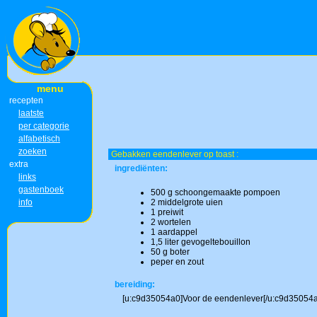
menu
recepten
laatste
per categorie
alfabetisch
zoeken
Gebakken eendenlever op toast :
extra
ingrediënten:
links
gastenboek
500 g schoongemaakte pompoen
info
2 middelgrote uien
1 preiwit
2 wortelen
1 aardappel
1,5 liter gevogeltebouillon
50 g boter
peper en zout
bereiding:
[u:c9d35054a0]Voor de eendenlever[/u:c9d35054a