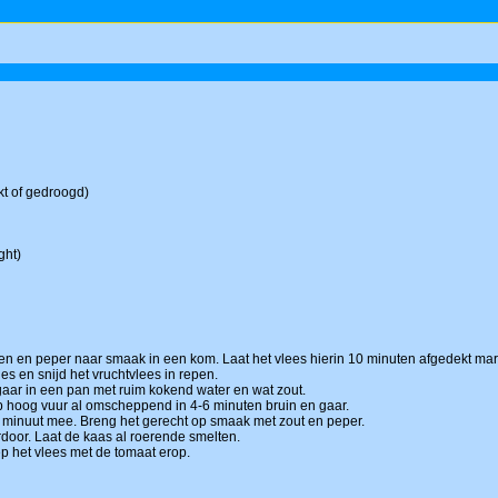
akt of gedroogd)
ght)
iden en peper naar smaak in een kom. Laat het vlees hierin 10 minuten afgedekt mar
es en snijd het vruchtvlees in repen.
aar in een pan met ruim kokend water en wat zout.
p hoog vuur al omscheppend in 4-6 minuten bruin en gaar.
 minuut mee. Breng het gerecht op smaak met zout en peper.
rdoor. Laat de kaas al roerende smelten.
p het vlees met de tomaat erop.