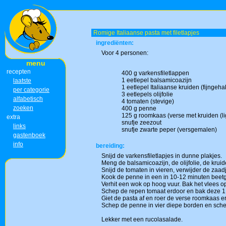
Romige Italiaanse pasta met filetlapjes
ingrediënten:
Voor 4 personen:
menu
recepten
400 g varkensfiletlappen
1 eetlepel balsamicoazijn
laatste
1 eetlepel Italiaanse kruiden (fijngeh
per categorie
3 eetlepels olijfolie
alfabetisch
4 tomaten (stevige)
zoeken
400 g penne
125 g roomkaas (verse met kruiden (li
extra
snufje zeezout
links
snufje zwarte peper (versgemalen)
gastenboek
info
bereiding:
Snijd de varkensfiletlapjes in dunne plakjes.
Meng de balsamicoazijn, de olijfolie, de kru
Snijd de tomaten in vieren, verwijder de zaadj
Kook de penne in een in 10-12 minuten beetg
Verhit een wok op hoog vuur. Bak het vlees o
Schep de repen tomaat erdoor en bak deze 1
Giet de pasta af en roer de verse roomkaas e
Schep de penne in vier diepe borden en sche
Lekker met een rucolasalade.