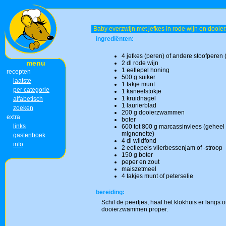
Baby everzwijn met jefkes in rode wijn en dooie
ingrediënten:
4 jefkes (peren) of andere stoofperen
menu
2 dl rode wijn
1 eetlepel honing
recepten
500 g suiker
laatste
1 takje munt
per categorie
1 kaneelstokje
1 kruidnagel
alfabetisch
1 laurierblad
zoeken
200 g dooierzwammen
extra
boter
links
600 tot 800 g marcassinvlees (geheel 
mignonette)
gastenboek
4 dl wildfond
info
2 eetlepels vlierbessenjam of -stroop
150 g boter
peper en zout
maiszetmeel
4 takjes munt of peterselie
bereiding:
Schil de peertjes, haal het klokhuis er langs 
dooierzwammen proper.