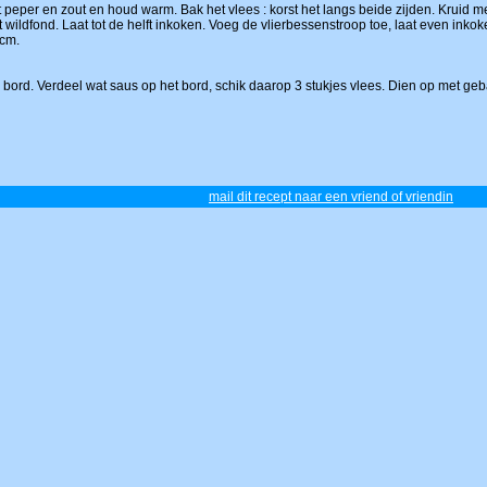
peper en zout en houd warm. Bak het vlees : korst het langs beide zijden. Kruid met
wildfond. Laat tot de helft inkoken. Voeg de vlierbessenstroop toe, laat even inko
 cm.
rd. Verdeel wat saus op het bord, schik daarop 3 stukjes vlees. Dien op met geba
mail dit recept naar een vriend of vriendin