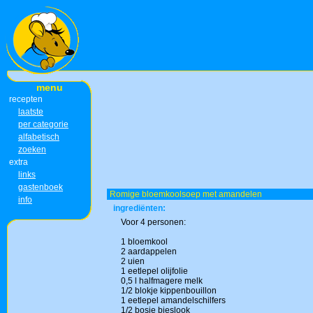
menu
recepten
laatste
per categorie
alfabetisch
zoeken
extra
links
gastenboek
Romige bloemkoolsoep met amandelen
info
ingrediënten:
Voor 4 personen:
1 bloemkool
2 aardappelen
2 uien
1 eetlepel olijfolie
0,5 l halfmagere melk
1/2 blokje kippenbouillon
1 eetlepel amandelschilfers
1/2 bosje bieslook