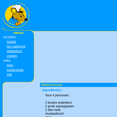
menu
recepten
laatste
per categorie
alfabetisch
zoeken
extra
links
gastenboek
info
Waterkerssoep
ingrediënten:
Voor 4 personen:
2 bosjes waterkers
2 grote aardappelen
1 liter melk
muskaatnoot