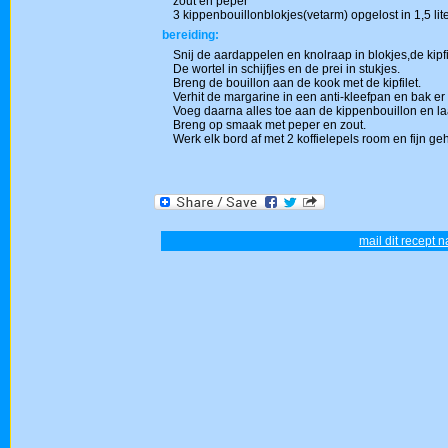
zout en peper
3 kippenbouillonblokjes(vetarm) opgelost in 1,5 lit
bereiding:
Snij de aardappelen en knolraap in blokjes,de kipfil
De wortel in schijfjes en de prei in stukjes.
Breng de bouillon aan de kook met de kipfilet.
Verhit de margarine in een anti-kleefpan en bak 
Voeg daarna alles toe aan de kippenbouillon en l
Breng op smaak met peper en zout.
Werk elk bord af met 2 koffielepels room en fijn geh
mail dit recept n