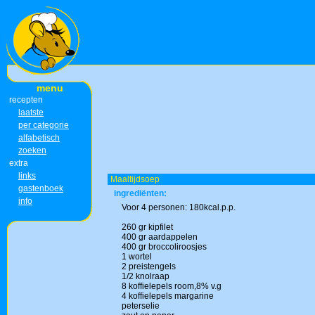
menu
recepten
laatste
per categorie
alfabetisch
zoeken
extra
links
Maaltijdsoep
gastenboek
ingrediënten:
info
Voor 4 personen: 180kcal.p.p.
260 gr kipfilet
400 gr aardappelen
400 gr broccoliroosjes
1 wortel
2 preistengels
1/2 knolraap
8 koffielepels room,8% v.g
4 koffielepels margarine
peterselie